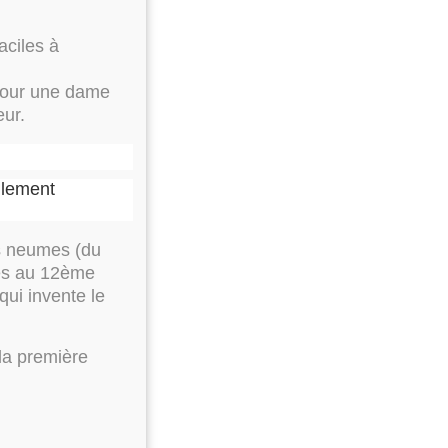
aciles à
pour une dame
eur.
llement
es neumes (du
ées au 12ème
qui invente le
la première