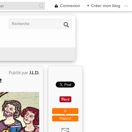
Connexion
+
Créer mon blog
Publié par
J.L.D.
e
0
Repost