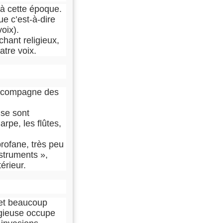
 à cette époque.
e c’est-à-dire
oix).
chant religieux,
atre voix.
accompagne des
 se sont
arpe, les flûtes,
rofane, très peu
nstruments »,
térieur.
 et beaucoup
igieuse occupe