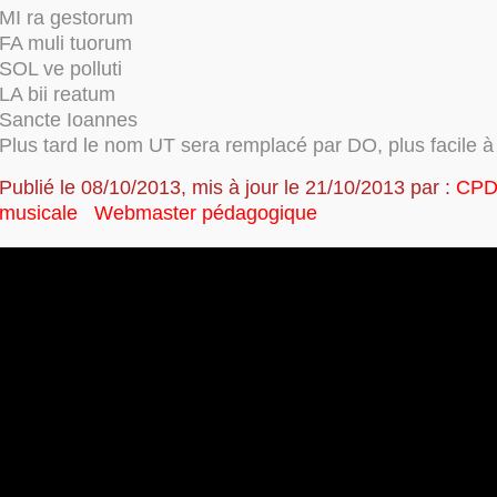
MI ra gestorum
FA muli tuorum
SOL ve polluti
LA bii reatum
Sancte Ioannes
Plus tard le nom UT sera remplacé par DO, plus facile à
P
ublié le 08/10/2013, mis à jour le 21/10/2013 par :
CPD
musicale Webmaster pédagogique