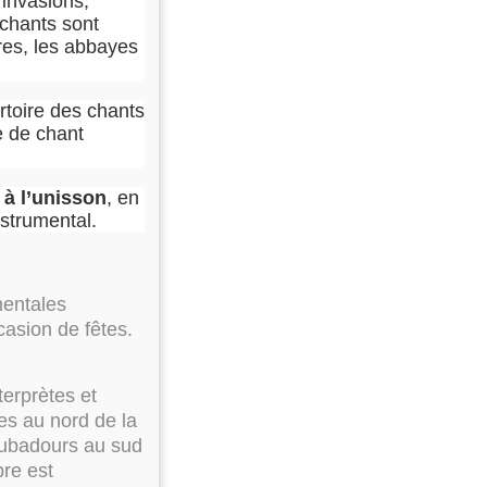
 invasions,
 chants sont
res, les abbayes
rtoire des chants
le de chant
t
à l’unisson
, en
nstrumental.
mentales
casion de fêtes.
terprètes et
es au nord de la
roubadours au sud
bre est