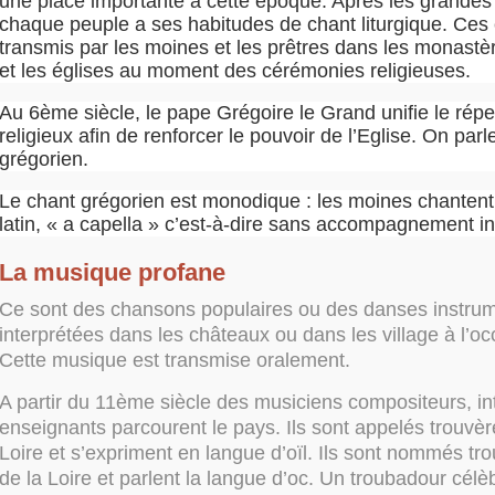
une place importante à cette époque. Après les grandes
chaque peuple a ses habitudes de chant liturgique. Ces
transmis par les moines et les prêtres dans les monastè
et les églises au moment des cérémonies religieuses.
Au 6ème siècle, le pape Grégoire le Grand unifie le répe
religieux afin de renforcer le pouvoir de l’Eglise. On par
grégorien.
Le chant grégorien est monodique : les moines chanten
latin, « a capella » c’est-à-dire sans accompagnement i
La musique profane
Ce sont des chansons populaires ou des danses instru
interprétées dans les châteaux ou dans les village à l’oc
Cette musique est transmise oralement.
A partir du 11ème siècle des musiciens compositeurs, in
enseignants parcourent le pays. Ils sont appelés trouvèr
Loire et s’expriment en langue d’oïl. Ils sont nommés t
de la Loire et parlent la langue d’oc. Un troubadour célè