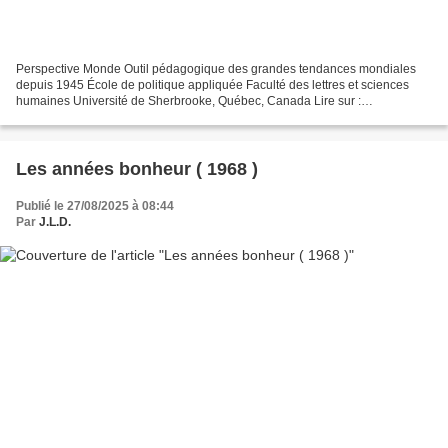
Perspective Monde Outil pédagogique des grandes tendances mondiales
depuis 1945 École de politique appliquée Faculté des lettres et sciences
humaines Université de Sherbrooke, Québec, Canada Lire sur :
https://perspective.usherbrooke.ca/bilan/servlet/BMHistoriqueAnnee/1969...
Les années bonheur ( 1968 )
Publié le 27/08/2025 à 08:44
Par
J.L.D.