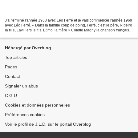
J'ai terminé l'année 1968 avec Léo Ferré et je vais commencer l'année 1969
avec Léo Ferré. « Dans la famille coup de poing, Ferré, c’est le père, Ribeiro
la fille, Lavilliers le fils. Et moi la mère » Colette Magny la chanson française
engagée
https://bibliotheques.paris.fr/userfiles/file/chanson%20engag%C3%A9e.pdf...
Hébergé par Overblog
Top articles
Pages
Contact
Signaler un abus
C.G.U.
Cookies et données personnelles
Préférences cookies
Voir le profil de J.L.D. sur le portail Overblog