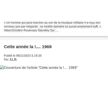
« Un homme qui peut marcher au son de la musique militaire n’a reçu son
cerveau que par mégarde ; sa moëlle épinière lui aurait amplement suffi. »
Albert Einstein Rosemary Standley Sur :
https://festival1001notes.com/artistes/rosemary-standley Chanteuse...
Cette année la !.... 1969
Publié le 08/11/2023 à 19:20
Par
J.L.D.