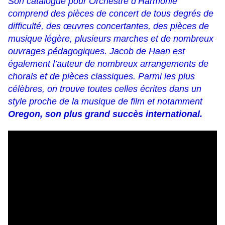
Son catalogue pour Orchestre d’Harmonie
comprend des pièces de concert de tous degrés de
difficulté, des œuvres concertantes, des pièces de
musique légère, plusieurs marches et de nombreux
ouvrages pédagogiques. Jacob de Haan est
également l’auteur de nombreux arrangements de
chorals et de pièces classiques. Parmi les plus
célèbres, on trouve toutes celles écrites dans un
style proche de la musique de film et notamment
Oregon, son plus grand succès international.