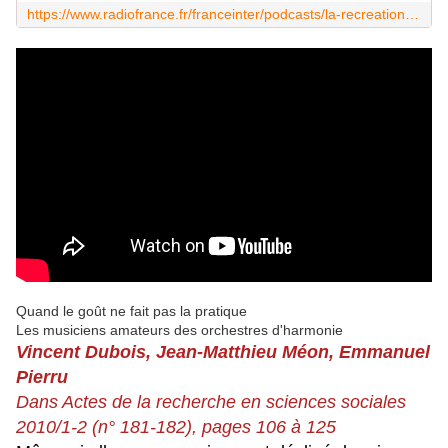
https://www.radiofrance.fr/franceinter/podcasts/la-recreation/les-orchestres-d-harmonie-9257481
Quand le goût ne fait pas la pratique
Les musiciens amateurs des orchestres d'harmonie
Vincent Dubois, Jean-Matthieu Méon, Emmanuel
Pierru
Dans Actes de la recherche en sciences sociales
2010/1-2 (n° 181-182), pages 106 à 125