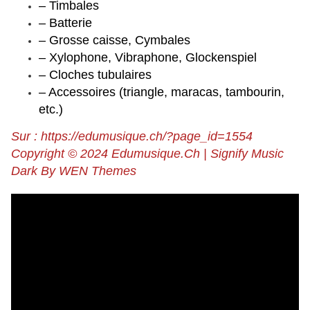
– Timbales
– Batterie
– Grosse caisse, Cymbales
– Xylophone, Vibraphone, Glockenspiel
– Cloches tubulaires
– Accessoires (triangle, maracas, tambourin,
etc.)
Sur : https://edumusique.ch/?page_id=1554
Copyright © 2024 Edumusique.Ch | Signify Music
Dark By WEN Themes