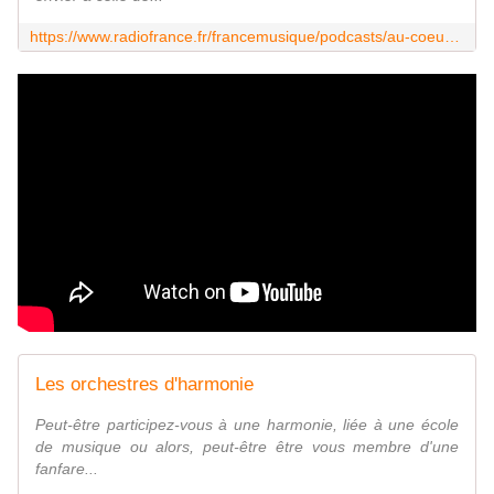
https://www.radiofrance.fr/francemusique/podcasts/au-coeur-de-l-orchestre/les-orchestres-d-harmonie-3289841
Les orchestres d'harmonie
Peut-être participez-vous à une harmonie, liée à une école
de musique ou alors, peut-être être vous membre d'une
fanfare...