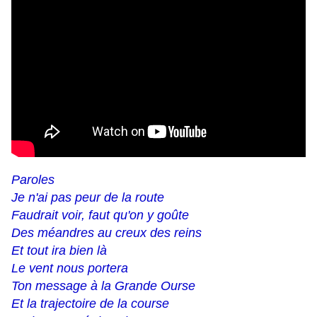
Paroles
Je n'ai pas peur de la route
Faudrait voir, faut qu'on y goûte
Des méandres au creux des reins
Et tout ira bien là
Le vent nous portera
Ton message à la Grande Ourse
Et la trajectoire de la course