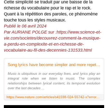
Cette simplicité se traduit par une baisse de la
richesse du vocabulaire pour le rap et le rock.
Quant à la répétition des paroles, ce phénomène
touche tous les styles musicaux.
Publié le 06 avril 2024
Par AURIANE POLGE sur :https://www.science-et-
vie.com/societes/decouvrez-comment-la-musique-
a-perdu-en-complexite-et-en-richesse-de-
vocabulaire-au-fil-des-decennies-131533.html
Song lyrics have become simpler and more repetitive over the last five decades - Scientific Reports
Music is ubiquitous in our everyday lives, and lyrics play an
integral role when we listen to music. The complex
relationships between lyrical content, its temporal evolution
over the last decades ...
https://www.nature.com/articles/s41598-024-55742-x?error=cookies_not_supported&code=56f8fefa-15ef-4200-b362-223ef7d88042