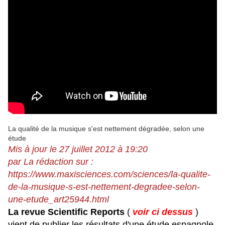
La qualité de la musique s'est nettement dégradée, selon une
étude
Mis à jour le 27 juillet 2012 à 19:20
par La rédaction sur :
https://www.maxisciences.com/sciences/la-qualite-
de-la-musique-s-est-nettement-degradee-selon-
une-etude_art25944.html
La revue Scientific Reports
(
voir ci dessus
)
vient de publier les résultats d'une étude espagnole