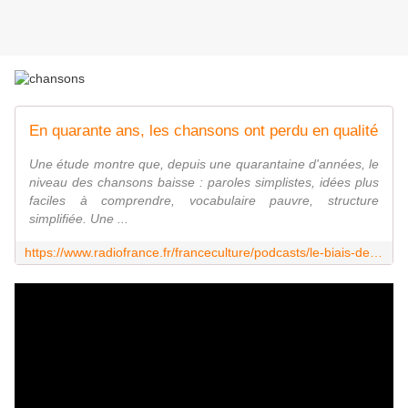
En quarante ans, les chansons ont perdu en qualité
Une étude montre que, depuis une quarantaine d'années, le
niveau des chansons baisse : paroles simplistes, idées plus
faciles à comprendre, vocabulaire pauvre, structure
simplifiée. Une ...
https://www.radiofrance.fr/franceculture/podcasts/le-biais-de-bernard-werber/en-quarante-ans-les-chansons-ont-perdu-en-qualite-9042886