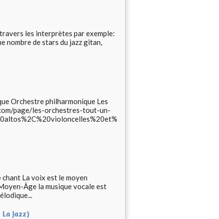
 travers les interprètes par exemple:
nombre de stars du jazz gitan,
ue Orchestre philharmonique Les
e.com/page/les-orchestres-tout-un-
0altos%2C%20violoncelles%20et%
 chant La voix est le moyen
u Moyen-Âge la musique vocale est
élodique...
 La Jazz)