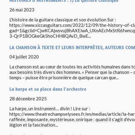
HISTOIRES D’INSTRUMENTS : 1) La Guitare Classique
26 mai 2023
L'histoire de la guitare classique et son évolution Sur :
https://www.siccasguitars.com/2022/12/09/the-history-of-cla
gad=1&gclid=CjwKCAjwsvujBhAXEiwA_UXnAEcMxStR6fw
3-QrP1BOGkeGk5hoCHH8QAvD_BwE...
LA CHANSON À TEXTE ET LEURS INTERPRÈTES, AUTEURS CO
04 juillet 2020
La chanson est au cœur de toutes les activités humaines dans tou
aux besoins très divers des hommes. « Penser que la chanson – d
temps – puisse être prisonnière de quelque carcan que...
La harpe et sa place dans l'orchestre
28 décembre 2025
La harpe, un instrument… divin ! Lire sur :
https://www.theatrechampselysees.fr/en/medias/article/la-har
raffinée, imposante, mystérieuse, onirique : quand il s’agit d’évo
légion et la fascination...