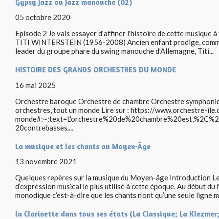
Gypsy Jazz ou Jazz manouche (02)
05 octobre 2020
Episode 2 Je vais essayer d'affiner l'histoire de cette musique à
TITI WINTERSTEIN (1956-2008) Ancien enfant prodige, comme 
leader du groupe phare du swing manouche d’Allemagne, Titi...
HISTOIRE DES GRANDS ORCHESTRES DU MONDE
16 mai 2025
Orchestre baroque Orchestre de chambre Orchestre symphoniq
orchestres, tout un monde Lire sur : https://www.orchestre-il
monde#:~:text=L'orchestre%20de%20chambre%20est,%2C%2
20contrebasses....
La musique et les chants au Moyen-Âge
13 novembre 2021
Quelques repères sur la musique du Moyen-âge Introduction Le
d’expression musical le plus utilisé à cette époque. Au début d
monodique c’est-à-dire que les chants n’ont qu’une seule ligne m
la Clarinette dans tous ses états (La Classique; La Klezmer;