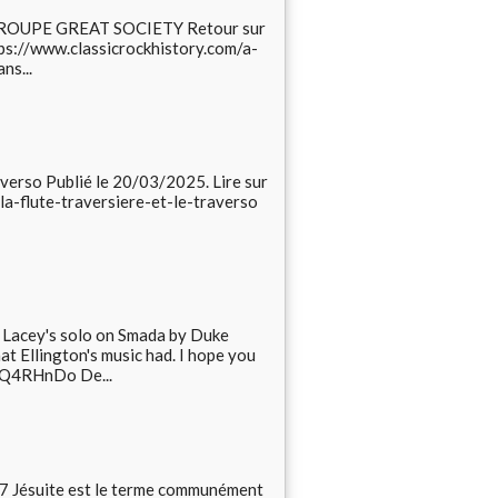
E GROUPE GREAT SOCIETY Retour sur
ttps://www.classicrockhistory.com/a-
ns...
raverso Publié le 20/03/2025. Lire sur
-la-flute-traversiere-et-le-traverso
a Lacey's solo on Smada by Duke
hat Ellington's music had. I hope you
8BQ4RHnDo De...
 Jésuite est le terme communément