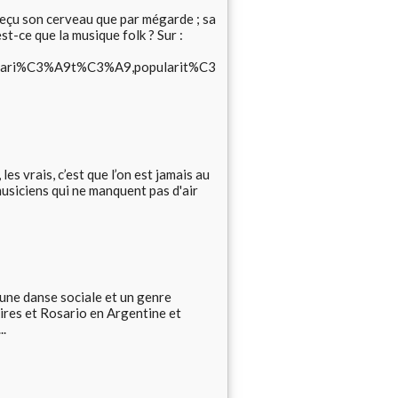
reçu son cerveau que par mégarde ; sa
st-ce que la musique folk ? Sur :
0vari%C3%A9t%C3%A9,popularit%C3
les vrais, c’est que l’on est jamais au
musiciens qui ne manquent pas d'air
 une danse sociale et un genre
Aires et Rosario en Argentine et
..