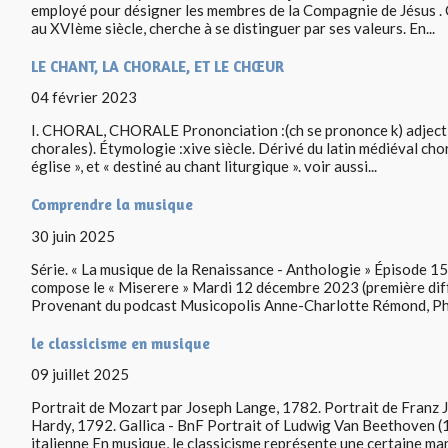
employé pour désigner les membres de la Compagnie de Jésus . C
au XVIème siècle, cherche à se distinguer par ses valeurs. En...
LE CHANT, LA CHORALE, ET LE CHŒUR
04 février 2023
I. CHORAL, CHORALE Prononciation :(ch se prononce k) adjectif 
chorales). Étymologie :xive siècle. Dérivé du latin médiéval cho
église », et « destiné au chant liturgique ». voir aussi...
Comprendre la musique
30 juin 2025
Série. « La musique de la Renaissance - Anthologie » Épisode 1
compose le « Miserere » Mardi 12 décembre 2023 (première diff
Provenant du podcast Musicopolis Anne-Charlotte Rémond, Phil
le classicisme en musique
09 juillet 2025
Portrait de Mozart par Joseph Lange, 1782. Portrait de Franz
Hardy, 1792. Gallica - BnF Portrait of Ludwig Van Beethoven (
italienne En musique, le classicisme représente une certaine man