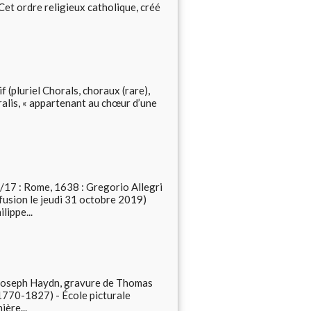
et ordre religieux catholique, créé
(pluriel Chorals, choraux (rare),
ralis, « appartenant au chœur d’une
5/17 : Rome, 1638 : Gregorio Allegri
usion le jeudi 31 octobre 2019)
ippe...
 Joseph Haydn, gravure de Thomas
1770-1827) - École picturale
ière...