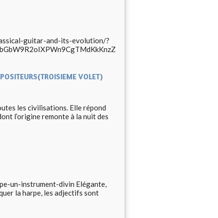
ssical-guitar-and-its-evolution/?
ncqbGbW9R2oIXPWn9CgTMdKkKnzZ
MPOSITEURS(TROISIEME VOLET)
tes les civilisations. Elle répond
ont l’origine remonte à la nuit des
pe-un-instrument-divin Elégante,
quer la harpe, les adjectifs sont