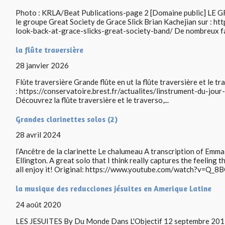
Photo : KRLA/Beat Publications-page 2 [Domaine public] L
le groupe Great Society de Grace Slick Brian Kachejian sur : h
look-back-at-grace-slicks-great-society-band/ De nombreux fa
la flûte traversière
28 janvier 2026
Flûte traversière Grande flûte en ut la flûte traversière et le t
: https://conservatoire.brest.fr/actualites/linstrument-du-jour
Découvrez la flûte traversière et le traverso,...
Grandes clarinettes solos (2)
28 avril 2024
l’Ancêtre de la clarinette Le chalumeau A transcription of Emm
Ellington. A great solo that I think really captures the feeling t
all enjoy it! Original: https://www.youtube.com/watch?v=Q_
la musique des reducciones jésuites en Amerique Latine
24 août 2020
LES JESUITES By Du Monde Dans L'Objectif 12 septembre 2017