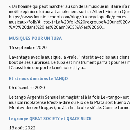
« Un homme qui peut marcher au son de la musique militaire n’a 
moëlle épinière lui aurait amplement suffi. » Albert Einstein Qu’e
https://www.imusic-school.com/blog/fr/encyclopedie/genres-
musicaux/folk/#:~:text=La%20folk%20regroupe%20une%2
%A9%20dans%20les%20ann%C3%A9es%2060....
MUSIQUES POUR UN TUBA
15 septembre 2020
L’avantage avec la musique, la vraie, l’intérêt avec les musiciens, 
bout de ses surprises. Le tuba est l'instrument parfait pour les 
D’aussi loin que porte la mémoire, il y a...
Et si nous dansions le TANGO
06 décembre 2020
Le tango Argentin Sensuel et magistral à la fois Le «tango» est
musical rioplatense (c'est-à-dire du Rio de la Plata soit Bueno 
Montevideo en Urugay), né à la fin du xixe siècle. Comme forme.
le groupe GREAT SOCIETY et GRACE SLICK
18 août 2022